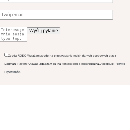
Zgoda RODO Wyrażam zgodę na przetwarzanie moich danych osobowych przez
Dagmarę Pajkert (Oława). Zgadzam się na kontakt drogą elektroniczną. Akceptuję
Politykę
Prywatności
.
Please
leave
this
field
empty.