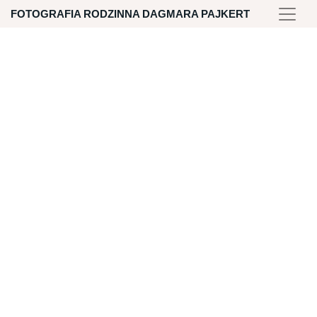
Skip
FOTOGRAFIA RODZINNA DAGMARA PAJKERT
to
content