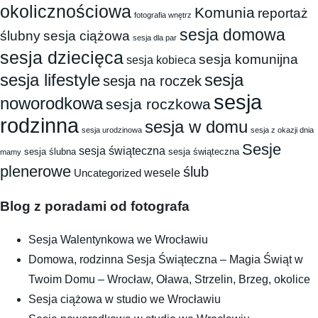
okolicznościowa
Komunia
reportaż
fotografia wnętrz
sesja domowa
ślubny
sesja ciążowa
sesja dla par
sesja dziecięca
sesja komunijna
sesja kobieca
sesja
sesja lifestyle
sesja na roczek
sesja
noworodkowa
sesja roczkowa
rodzinna
sesja w domu
sesja urodzinowa
sesja z okazji dnia
Sesje
sesja świąteczna
sesja ślubna
sesja świąteczna
mamy
plenerowe
ślub
wesele
Uncategorized
Blog z poradami od fotografa
Sesja Walentynkowa we Wrocławiu
Domowa, rodzinna Sesja Świąteczna – Magia Świąt w
Twoim Domu – Wrocław, Oława, Strzelin, Brzeg, okolice
Sesja ciążowa w studio we Wrocławiu